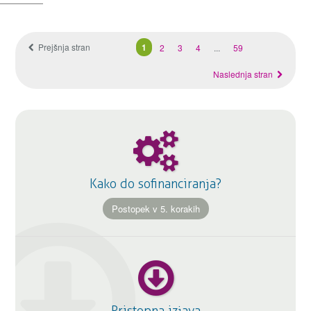
Prejšnja stran
1
2
3
4
...
59
Naslednja stran
Kako do sofinanciranja?
Postopek v 5. korakih