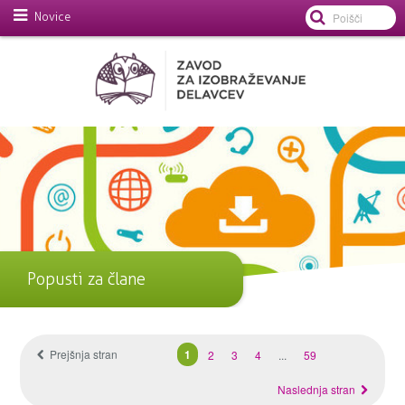
Novice
Popusti za člane
Prejšnja stran
1
2
3
4
...
59
Naslednja stran