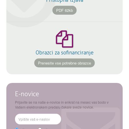
Pristopna izjava
PDF 62kb
Obrazci za sofinanciranje
Prenesite vse potrebne obrazce
E-novice
Prijavite se na naše e-novice in enkrat na mesec vas bodo v
Vašem elektronskem predalu čakale sveže novice.