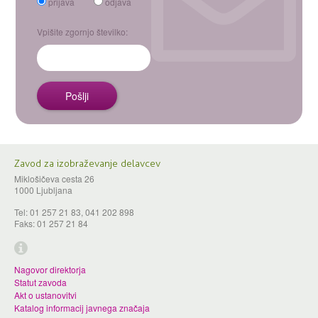
prijava
odjava
Vpišite zgornjo številko:
Zavod za izobraževanje delavcev
Miklošičeva cesta 26
1000 Ljubljana
Tel: 01 257 21 83, 041 202 898
Faks: 01 257 21 84
Nagovor direktorja
Statut zavoda
Akt o ustanovitvi
Katalog informacij javnega značaja