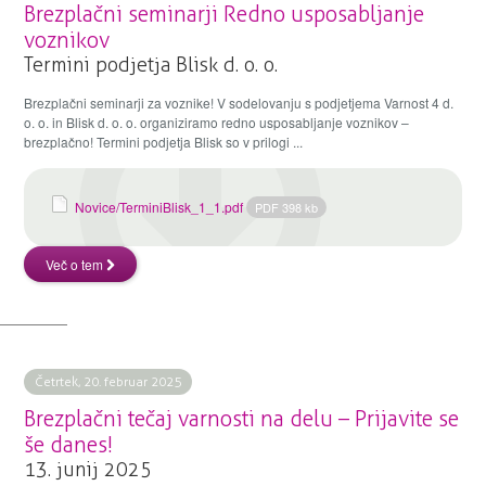
Brezplačni seminarji Redno usposabljanje
voznikov
Termini podjetja Blisk d. o. o.
Brezplačni seminarji za voznike! V sodelovanju s podjetjema Varnost 4 d.
o. o. in Blisk d. o. o. organiziramo redno usposabljanje voznikov –
brezplačno! Termini podjetja Blisk so v prilogi ...
Novice/TerminiBlisk_1_1.pdf
PDF 398 kb
Več o tem
Četrtek, 20. februar 2025
Brezplačni tečaj varnosti na delu – Prijavite se
še danes!
13. junij 2025