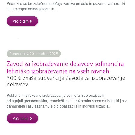
Pridružite se brezplačnemu tečaju varstva pri delu in požarne varnosti, ki
je namenjen delodajalcem in ...
Več o tem
Ponedeljek, 20. oktober 2025
Zavod za izobraževanje delavcev sofinancira
tehniško izobraževanje na vseh ravneh
500 € znaša subvencija Zavoda za izobraževanje
delavcev
Poklicno in strokovno izobraževanje se mora hitro odzivati in
prilagajati gospodarskim, tehnološkim in družbenim spremembam, ki jih v
današnjem času zaznamujejo globalizacija in individualizacija, ...
Več o tem