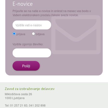
E-novice
Prijavite se na naše e-novice in enkrat na mesec vas bodo v
Vašem elektronskem predalu čakale sveže novice.
prijava
odjava
Vpišite zgornjo številko:
Zavod za izobraževanje delavcev
Miklošičeva cesta 26
1000 Ljubljana
Tel: 01 257 21 83, 041 202 898