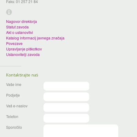
Faks: 01 257 21 84
Nagovor direktorja
Statut zavoda
Akt o ustanovitvi
Katalog informacij javnega značaja
Povezave
Upravljanje piškotkov
Ustanovitelji zavoda
Kontaktirajte nas
Vaše ime
Podjetje
Vaš e-naslov
Telefon
Sporočilo