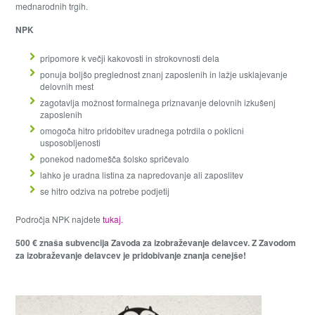
mednarodnih trgih.
NPK
pripomore k večji kakovosti in strokovnosti dela
ponuja boljšo preglednost znanj zaposlenih in lažje usklajevanje
delovnih mest
zagotavlja možnost formalnega priznavanje delovnih izkušenj
zaposlenih
omogoča hitro pridobitev uradnega potrdila o poklicni
usposobljenosti
ponekod nadomešča šolsko spričevalo
lahko je uradna listina za napredovanje ali zaposlitev
se hitro odziva na potrebe podjetij
Področja NPK najdete
tukaj.
500 € znaša subvencija Zavoda za izobraževanje delavcev. Z Zavodom
za izobraževanje delavcev je pridobivanje znanja cenejše!