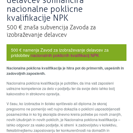
delavcev sofinancira
nacionalne poklicne
kvalifikacije NPK
500 € znaša subvencija Zavoda za
izobraževanje delavcev
500 € namenja Zavod za izobraževanje delavcev za
pridobitev
nacionalnih poklicnih kvalifikacij NPK
Nacionalna poklicna kvalifikacija je hitra pot do primernih, uspešnih in
zadovoljnih zaposlenih.
Nacionalna poklicna kvalifikacija je potrditev, da ima vaš zaposleni
ustrezne kompetence za delo v podjetju ter da svoje delo lahko bolj
kakovostno in strokovno opravlja.
V času, ko izobrazba in šolsko spričevalo ali diploma že skoraj
pregovorno ne pomenijo več nujno dokazila o poklicni usposobljenosti
posameznika in ko trg skorajda dnevno kreira potrebe po novih znanjih,
novih izkušnjah in novih poklicih, je Nacionalna poklicna kvalifikacija –
lahko odgovor za vsako podjetje, ki stremi k zadovoljstvu v kolektivu,
fleksibilnejšemu zaposlovanju ter konkurenčnosti na domačih in