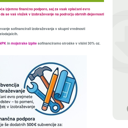
a izjemno finančno podporo, saj za vsak vplačani evro
 da se vaš vložek v izobraževanje na področju obrtnih dejavnosti
evanje sofinancirali izobraževanja v skupni vrednosti
elodajalcih.
 NPK
in
mojstrske izpite
sofinanciramo stroške v višini 30% oz.