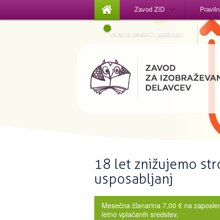
Zavod ZID
Praviln
Varstvo osebnih podatkov
18 let znižujemo str
usposabljanj
Mesečna članarina 7,00 € na zaposlene
letno vplačanih sredstev.