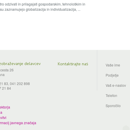
ro odzivati in prilagajati gospodarskim, tehnološkim in
zaznamujejo globalizacija in individualizacija, ...
izobraževanje delavcev
Kontaktirajte nas
Vaše ime
 cesta 26
ana
Podjetje
 21 83, 041 202 898
Vaš e-naslov
7 21 84
Telefon
Sporočilo
ektorja
da
vitvi
ormacij javnega značaja