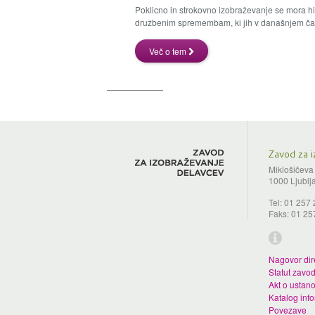
Poklicno in strokovno izobraževanje se mora hit
družbenim spremembam, ki jih v današnjem času 
Več o tem
Zavod za 
Miklošičeva
1000 Ljublj
Tel: 01 257
Faks: 01 25
Nagovor dir
Statut zavo
Akt o ustano
Katalog inf
Povezave