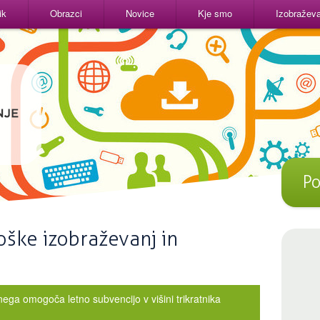
ik
Obrazci
Novice
Kje smo
Izobraževal
Po
oške izobraževanj in
ga omogoča letno subvencijo v višini trikratnika