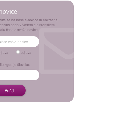
novice
avite se na naše e-novice in enkrat na
ec vas bodo v Vašem elektronskem
alu čakale sveže novice.
rijava
odjava
ite zgornjo številko: