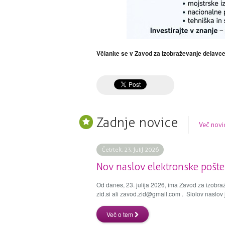
Včlanite se v Zavod za izobraževanje delavc
Zadnje novice
Več nov
Četrtek, 23. julij 2026
Nov naslov elektronske pošte
Od danes, 23. julija 2026, ima Zavod za izobra
zid.si ali zavod.zid@gmail.com . Siolov naslov j
Več o tem