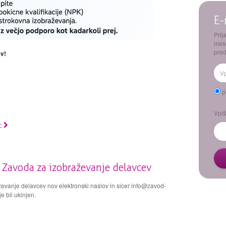
E-
Prij
mes
pred
ev!
p
Vpiš
ic
 Zavoda za izobraževanje delavcev
ževanje delavcev nov elektronski naslov in sicer info@zavod-
e bil ukinjen.