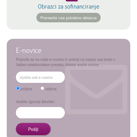
Obrazci za sofinanciranje
Prenesite vse potrebne obrazce
E-novice
Prijavite se na naše e-novice in enkrat na mesec vas bodo v
Vašem elektronskem predalu čakale sveže novice.
prijava
odjava
Vpišite zgornjo številko: