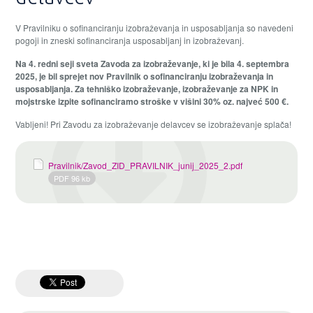
V Pravilniku o sofinanciranju izobraževanja in usposabljanja so navedeni
pogoji in zneski sofinanciranja usposabljanj in izobraževanj.
Na 4. redni seji sveta Zavoda za izobraževanje, ki je bila 4. septembra
2025, je bil sprejet nov Pravilnik o sofinanciranju izobraževanja in
usposabljanja. Za tehniško izobraževanje, izobraževanje za NPK in
mojstrske izpite sofinanciramo stroške v višini 30% oz. najveć 500 €.
Vabljeni! Pri Zavodu za izobraževanje delavcev se izobraževanje splača!
Pravilnik/Zavod_ZID_PRAVILNIK_junij_2025_2.pdf
PDF 96 kb