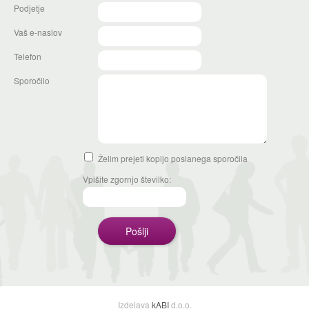
Podjetje
Vaš e-naslov
Telefon
Sporočilo
Želim prejeti kopijo poslanega sporočila
Vpišite zgornjo številko:
Izdelava
kABI
d.o.o.