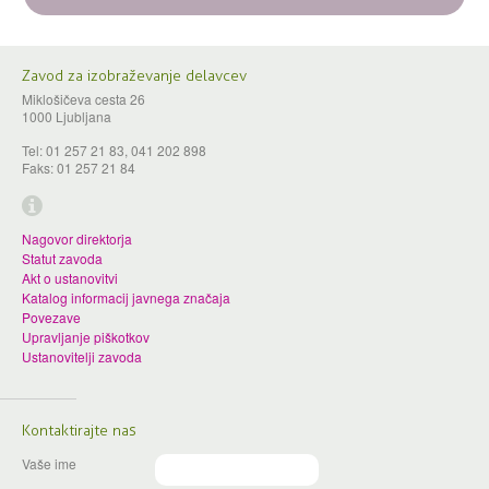
Zavod za izobraževanje delavcev
Miklošičeva cesta 26
1000 Ljubljana
Tel: 01 257 21 83, 041 202 898
Faks: 01 257 21 84
Nagovor direktorja
Statut zavoda
Akt o ustanovitvi
Katalog informacij javnega značaja
Povezave
Upravljanje piškotkov
Ustanovitelji zavoda
Kontaktirajte nas
Vaše ime