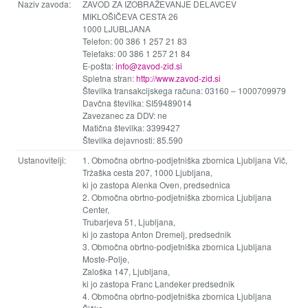
Naziv zavoda:
ZAVOD ZA IZOBRAŽEVANJE DELAVCEV
MIKLOŠIČEVA CESTA 26
1000 LJUBLJANA
Telefon: 00 386 1 257 21 83
Telefaks: 00 386 1 257 21 84
E-pošta:
info@zavod-zid.si
Spletna stran:
http://www.zavod-zid.si
Številka transakcijskega računa: 03160 – 1000709979
Davčna številka: SI59489014
Zavezanec za DDV: ne
Matična številka: 3399427
Številka dejavnosti: 85.590
Ustanovitelji:
1. Območna obrtno-podjetniška zbornica Ljubljana Vič,
Tržaška cesta 207, 1000 Ljubljana,
ki jo zastopa Alenka Oven, predsednica
2. Območna obrtno-podjetniška zbornica Ljubljana
Center,
Trubarjeva 51, Ljubljana,
ki jo zastopa Anton Dremelj, predsednik
3. Območna obrtno-podjetniška zbornica Ljubljana
Moste-Polje,
Zaloška 147, Ljubljana,
ki jo zastopa Franc Landeker predsednik
4. Območna obrtno-podjetniška zbornica Ljubljana