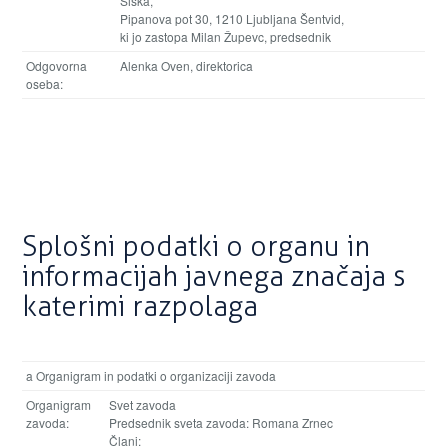
Šiška,
Pipanova pot 30, 1210 Ljubljana Šentvid,
ki jo zastopa Milan Župevc, predsednik
Odgovorna
Alenka Oven, direktorica
oseba:
Splošni podatki o organu in
informacijah javnega značaja s
katerimi razpolaga
a Organigram in podatki o organizaciji zavoda
Organigram
Svet zavoda
zavoda:
Predsednik sveta zavoda: Romana Zrnec
Člani: