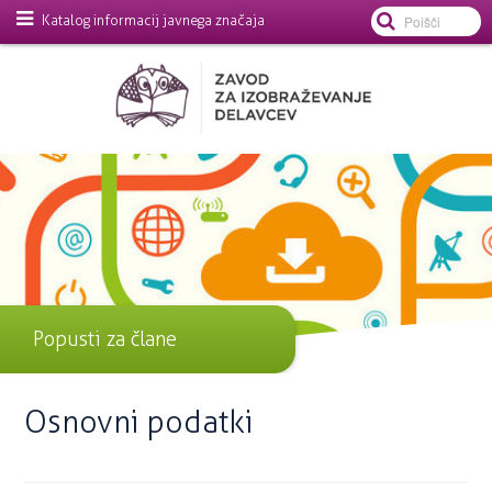
Katalog informacij javnega značaja
Popusti za člane
Osnovni podatki