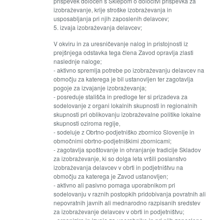
prispevek določen s Sklepom o določitvi prispevka za
izobraževanje, krije stroške izobraževanja in
usposabljanja pri njih zaposlenih delavcev;
5. izvaja izobraževanja delavcev;
V okviru in za uresničevanje nalog in pristojnosti iz
prejšnjega odstavka tega člena Zavod opravlja zlasti
naslednje naloge;
- aktivno spremlja potrebe po izobraževanju delavcev na
območju za katerega je bil ustanovljen ter zagotavlja
pogoje za izvajanje izobraževanja;
- posreduje stališča in predloge ter si prizadeva za
sodelovanje z organi lokalnih skupnosti in regionalnih
skupnosti pri oblikovanju izobraževalne politike lokalne
skupnosti oziroma regije,
- sodeluje z Obrtno-podjetniško zbornico Slovenije in
območnimi obrtno-podjetniškimi zbornicami;
- zagotavlja spoštovanje in ohranjanje tradicije Skladov
za izobraževanje, ki so dolga leta vršili poslanstvo
izobraževanja delavcev v obrti in podjetništvu na
območju za katerega je Zavod ustanovljen;
- aktivno ali pasivno pomaga uporabnikom pri
sodelovanju v raznih postopkih pridobivanja povratnih ali
nepovratnih javnih ali mednarodno razpisanih sredstev
za izobraževanje delavcev v obrti in podjetništvu;