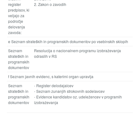
register
2. Zakon o zavodih
predpisov, ki
veljajo za
področje
delovanja
zavoda:
e Seznam strateških in programskih dokumentov po vsebinskih sklopih
Seznam
Resolucija o nacionalnem programu izobraževanja
strateških in
odraslih v RS
programskih
dokumentov
f Seznam javnih evidenc, s katerimi organ upravlja
Seznam
- Register delodajalcev
strateških in
- Seznam zunanjih strokovnih sodelavcev
programskih
- Evidence kandidatov oz. udeležencev v programih
dokumentov
izobraževanja