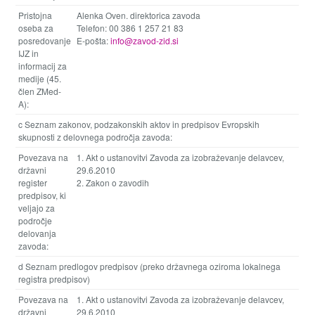
Pristojna
Alenka Oven. direktorica zavoda
oseba za
Telefon: 00 386 1 257 21 83
posredovanje
E-pošta:
info@zavod-zid.si
IJZ in
informacij za
medije (45.
člen ZMed-
A):
c Seznam zakonov, podzakonskih aktov in predpisov Evropskih
skupnosti z delovnega področja zavoda:
Povezava na
1. Akt o ustanovitvi Zavoda za izobraževanje delavcev,
državni
29.6.2010
register
2. Zakon o zavodih
predpisov, ki
veljajo za
področje
delovanja
zavoda:
d Seznam predlogov predpisov (preko državnega oziroma lokalnega
registra predpisov)
Povezava na
1. Akt o ustanovitvi Zavoda za izobraževanje delavcev,
državni
29.6.2010