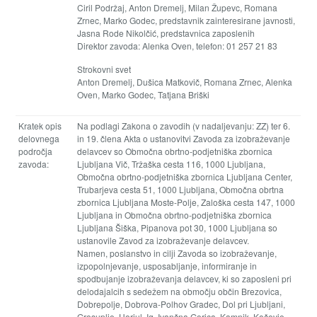
Ciril Podržaj, Anton Dremelj, Milan Župevc, Romana
Zrnec, Marko Godec, predstavnik zainteresirane javnosti,
Jasna Rode Nikolčić, predstavnica zaposlenih
Direktor zavoda: Alenka Oven, telefon: 01 257 21 83
Strokovni svet
Anton Dremelj, Dušica Matkovič, Romana Zrnec, Alenka
Oven, Marko Godec, Tatjana Briški
Kratek opis
Na podlagi Zakona o zavodih (v nadaljevanju: ZZ) ter 6.
delovnega
in 19. člena Akta o ustanovitvi Zavoda za izobraževanje
področja
delavcev so Območna obrtno-podjetniška zbornica
zavoda:
Ljubljana Vič, Tržaška cesta 116, 1000 Ljubljana,
Območna obrtno-podjetniška zbornica Ljubljana Center,
Trubarjeva cesta 51, 1000 Ljubljana, Območna obrtna
zbornica Ljubljana Moste-Polje, Zaloška cesta 147, 1000
Ljubljana in Območna obrtno-podjetniška zbornica
Ljubljana Šiška, Pipanova pot 30, 1000 Ljubljana so
ustanovile Zavod za izobraževanje delavcev.
Namen, poslanstvo in cilji Zavoda so izobraževanje,
izpopolnjevanje, usposabljanje, informiranje in
spodbujanje izobraževanja delavcev, ki so zaposleni pri
delodajalcih s sedežem na območju občin Brezovica,
Dobrepolje, Dobrova-Polhov Gradec, Dol pri Ljubljani,
Grosuplje, Horjul, Ig, Ivančna Gorica, Kamnik, Kočevje,