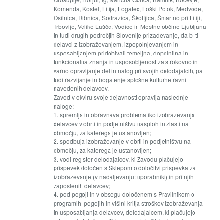
Komenda, Kostel, Litija, Logatec, Loški Potok, Medvode,
Osilnica, Ribnica, Sodražica, Škofljica, Šmartno pri Litiji,
Trbovlje, Velike Lašče, Vodice in Mestne občine Ljubljana
in tudi drugih področjih Slovenije prizadevanje, da bi ti
delavci z izobraževanjem, izpopolnjevanjem in
usposabljanjem pridobivali temeljna, dopolnilna in
funkcionalna znanja in usposobljenost za strokovno in
varno opravljanje del in nalog pri svojih delodajalcih, pa
tudi razvijanje in bogatenje splošne kulturne ravni
navedenih delavcev.
Zavod v okviru svoje dejavnosti opravlja naslednje
naloge:
1. spremlja in obravnava problematiko izobraževanja
delavcev v obrti in podjetništvu nasploh in zlasti na
območju, za katerega je ustanovljen;
2. spodbuja izobraževanje v obrti in podjetništvu na
območju, za katerega je ustanovljen;
3. vodi register delodajalcev, ki Zavodu plačujejo
prispevek določen s Sklepom o določitvi prispevka za
izobraževanje (v nadaljevanju: uporabniki) in pri njih
zaposlenih delavcev;
4. pod pogoji in v obsegu določenem s Pravilnikom o
programih, pogojih in višini kritja stroškov izobraževanja
in usposabljanja delavcev, delodajalcem, ki plačujejo