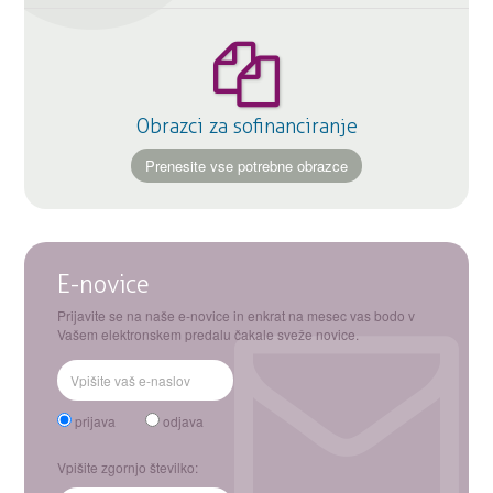
Obrazci za sofinanciranje
Prenesite vse potrebne obrazce
E-novice
Prijavite se na naše e-novice in enkrat na mesec vas bodo v
Vašem elektronskem predalu čakale sveže novice.
prijava
odjava
Vpišite zgornjo številko: