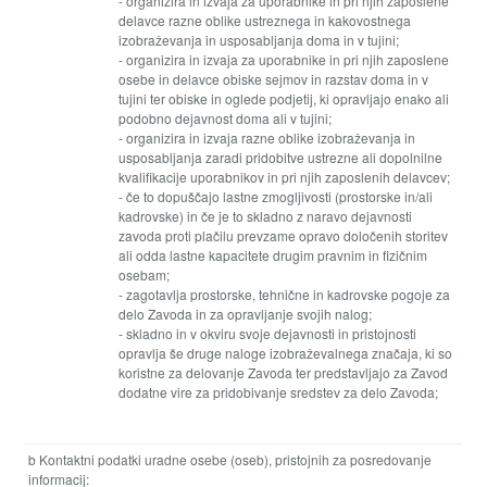
- organizira in izvaja za uporabnike in pri njih zaposlene
delavce razne oblike ustreznega in kakovostnega
izobraževanja in usposabljanja doma in v tujini;
- organizira in izvaja za uporabnike in pri njih zaposlene
osebe in delavce obiske sejmov in razstav doma in v
tujini ter obiske in oglede podjetij, ki opravljajo enako ali
podobno dejavnost doma ali v tujini;
- organizira in izvaja razne oblike izobraževanja in
usposabljanja zaradi pridobitve ustrezne ali dopolnilne
kvalifikacije uporabnikov in pri njih zaposlenih delavcev;
- če to dopuščajo lastne zmogljivosti (prostorske in/ali
kadrovske) in če je to skladno z naravo dejavnosti
zavoda proti plačilu prevzame opravo določenih storitev
ali odda lastne kapacitete drugim pravnim in fizičnim
osebam;
- zagotavlja prostorske, tehnične in kadrovske pogoje za
delo Zavoda in za opravljanje svojih nalog;
- skladno in v okviru svoje dejavnosti in pristojnosti
opravlja še druge naloge izobraževalnega značaja, ki so
koristne za delovanje Zavoda ter predstavljajo za Zavod
dodatne vire za pridobivanje sredstev za delo Zavoda;
b Kontaktni podatki uradne osebe (oseb), pristojnih za posredovanje
informacij: