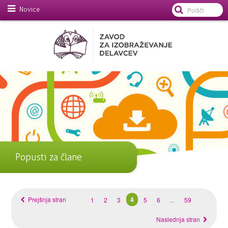
Novice
Popusti za člane
Prejšnja stran
4
1
2
3
5
6
...
59
Naslednja stran