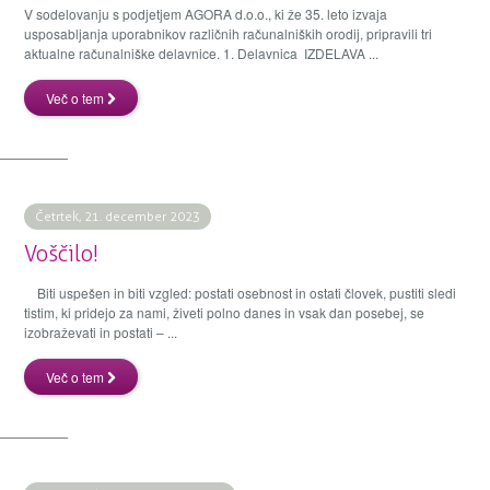
V sodelovanju s podjetjem AGORA d.o.o., ki že 35. leto izvaja
usposabljanja uporabnikov različnih računalniških orodij, pripravili tri
aktualne računalniške delavnice. 1. Delavnica IZDELAVA ...
Več o tem
Četrtek, 21. december 2023
Voščilo!
Biti uspešen in biti vzgled: postati osebnost in ostati človek, pustiti sledi
tistim, ki pridejo za nami, živeti polno danes in vsak dan posebej, se
izobraževati in postati – ...
Več o tem