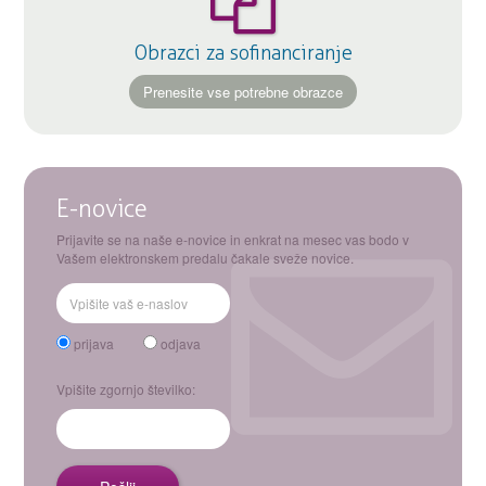
Obrazci za sofinanciranje
Prenesite vse potrebne obrazce
E-novice
Prijavite se na naše e-novice in enkrat na mesec vas bodo v
Vašem elektronskem predalu čakale sveže novice.
prijava
odjava
Vpišite zgornjo številko: