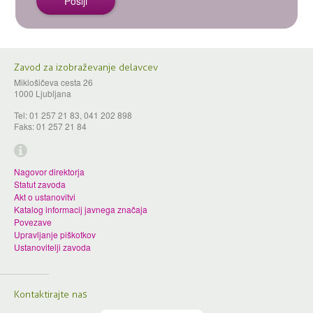
Zavod za izobraževanje delavcev
Miklošičeva cesta 26
1000 Ljubljana
Tel: 01 257 21 83, 041 202 898
Faks: 01 257 21 84
Nagovor direktorja
Statut zavoda
Akt o ustanovitvi
Katalog informacij javnega značaja
Povezave
Upravljanje piškotkov
Ustanovitelji zavoda
Kontaktirajte nas