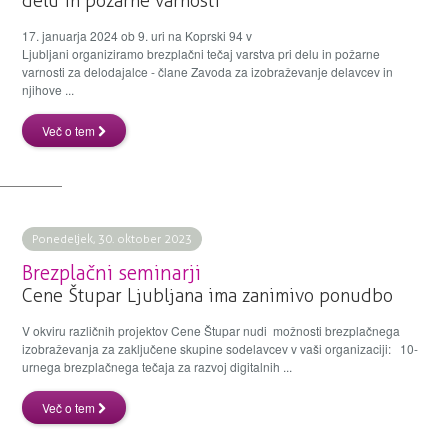
delu in požarne varnosti
17. januarja 2024 ob 9. uri na Koprski 94 v
Ljubljani organiziramo brezplačni tečaj varstva pri delu in požarne
varnosti za delodajalce - člane Zavoda za izobraževanje delavcev in
njihove ...
Več o tem
Ponedeljek, 30. oktober 2023
Brezplačni seminarji
Cene Štupar Ljubljana ima zanimivo ponudbo
V okviru različnih projektov Cene Štupar nudi možnosti brezplačnega
izobraževanja za zaključene skupine sodelavcev v vaši organizaciji: 10-
urnega brezplačnega tečaja za razvoj digitalnih ...
Več o tem