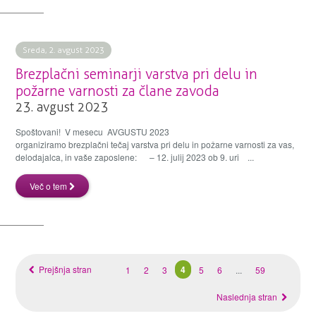
Sreda, 2. avgust 2023
Brezplačni seminarji varstva pri delu in
požarne varnosti za člane zavoda
23. avgust 2023
Spoštovani! V mesecu AVGUSTU 2023
organiziramo brezplačni tečaj varstva pri delu in požarne varnosti za vas,
delodajalca, in vaše zaposlene: – 12. julij 2023 ob 9. uri ...
Več o tem
Prejšnja stran
4
1
2
3
5
6
...
59
Naslednja stran